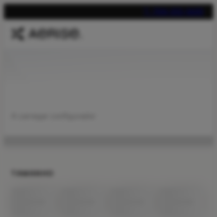
T. 704-312-1600
A carregar configurador
TAMANHO