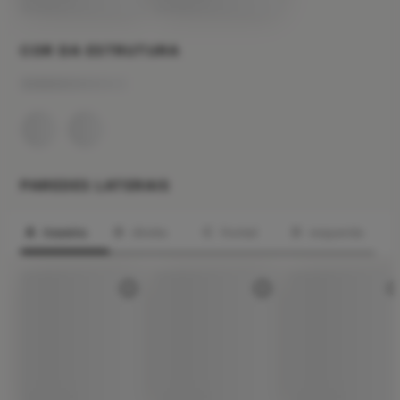
COR DA ESTRUTURA
PAREDES LATERAIS
traseira
direita
frontal
esquerda