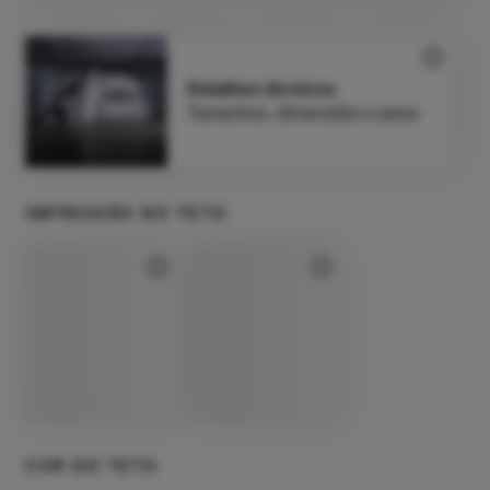
Detalhes técnicos
Tamanhos, dimensões e peso
IMPRESSÃO NO TETO
COR DO TETO