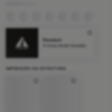
Pirontex®
O nosso tecido inovador.
IMPRESSÃO NA ESTRUTURA