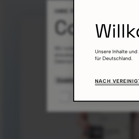
IHRE PRIVATSPHÄRE IST U
Cookie-E
Will
Wir nutzen Cookies, um unsere Website
Unsere Inhalte und
anzuzeigen. Sie können selbst entsche
für Deutschland.
Datenschutzerklärung.
Einstellungen anpassen
NACH VEREINIG
Meine persönlichen Daten ni