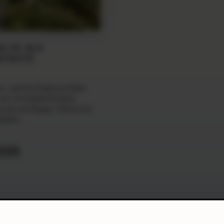
ELTE ALS
SCHUTZ
er, welche Eigenschaften
 vor Umwelteinflüssen
 wie sie Regen, Wind und
alten.
ESEN