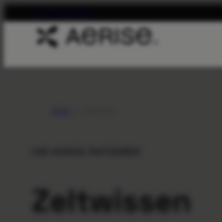
T. 704-312-1600
Aerise
Zeltwissen
IHR AERISE RATGEBER
Zeltwissen