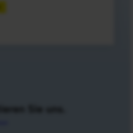
R
ieren Sie uns.
roup