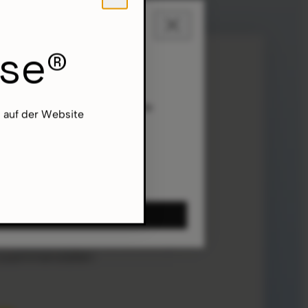
ise®
ren und Ihnen relevante Inhalte
h auf der Website
nen finden Sie in unserer
asbares Zelt
r können Sie Ihr Aerise Zelt ganz
zusammenstellen.