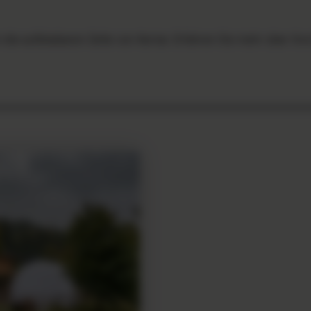
 die aufblasbaren Zelte von Aerise. Erfahren Sie mehr über ih