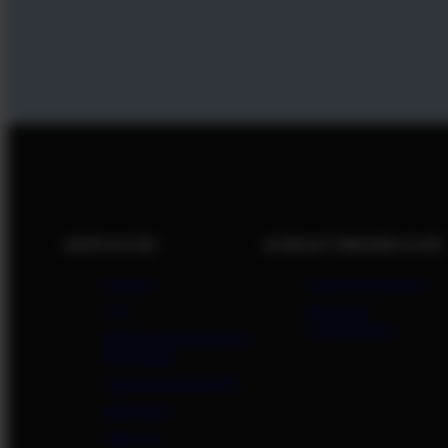
SERVICES
EINSATZBEREICHE
Kontakt
Event & Promotion
FAQ
Rettung &
Schnelleinsatz
Bedienungsanleitung &
Downloads
Garantie & Zertifkate
Zeltwissen
Über uns