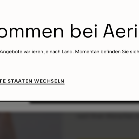
NS WICHTIG
instellungen
kommen bei Aer
 zuverlässig und sicher zu betreiben, ihre Leistung zu analysie
 Angebote variieren je nach Land. Momentan befinden Sie sic
iden, welche Cookies Sie zulassen möchten. Weitere Informatio
Jetzt aufbl
TE STAATEN WECHSELN
gestalten!
cht verkaufen
OKAY
Mit unserem Konfigurato
nach Ihren Wünschen 