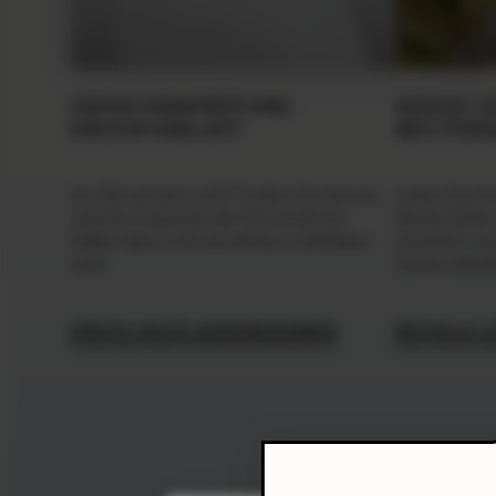
URSACHENPRÜFUNG
AERISE Z
DRUCKVERLUST
WETTER
Ihr Zelt verliert Luft? Finden Sie heraus,
Lesen Sie hi
welche Ursachen der Druckverlust
Aerise Zelte
haben kann und wie diese zu beheben
schützen und
sind.
Sonne standh
ERSTE HILFE MASSNAHMEN
DETAILS L