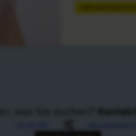
ZUM KONFIGURATO
en, was Sie suchen?
Kontakt
704-312-1600
sales.usa@zingerle.g