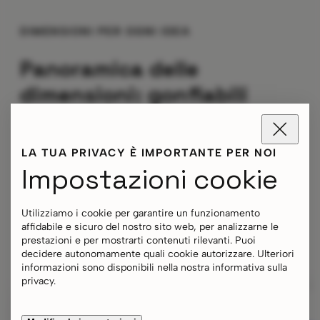
DIMENSIONI PER OGNI IDEA
Panoramica delle
dimensioni: gonfiabili
pubblicitari per eventi e
fiere
LA TUA PRIVACY È IMPORTANTE PER NOI
Impostazioni cookie
Aerise propone gazebo gonfiabili in
quattro diverse misure
,
con la soluzione adatta per ogni esigenza.
Utilizziamo i cookie per garantire un funzionamento
affidabile e sicuro del nostro sito web, per analizzarne le
prestazioni e per mostrarti contenuti rilevanti. Puoi
decidere autonomamente quali cookie autorizzare. Ulteriori
informazioni sono disponibili nella nostra informativa sulla
privacy.