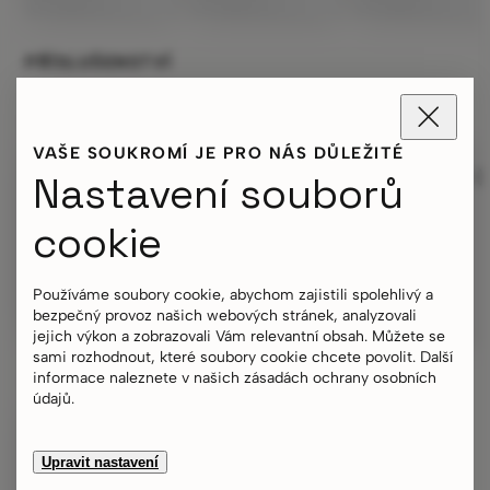
PŘÍSLUŠENSTVÍ
Upevnění
VAŠE SOUKROMÍ JE PRO NÁS DŮLEŽITÉ
Nastavení souborů
cookie
Používáme soubory cookie, abychom zajistili spolehlivý a
bezpečný provoz našich webových stránek, analyzovali
jejich výkon a zobrazovali Vám relevantní obsah. Můžete se
sami rozhodnout, které soubory cookie chcete povolit. Další
informace naleznete v našich zásadách ochrany osobních
Osvětlení
údajů.
Upravit nastavení