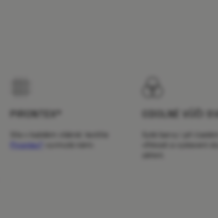
PIRONTEX®
ODOLNÉ VŮČI S
Síla v každém vlákně: textilie
Syté barvy i při časté
Pirontex®
vyvinutá námi.
vlhkosti a vystavení 
záření.