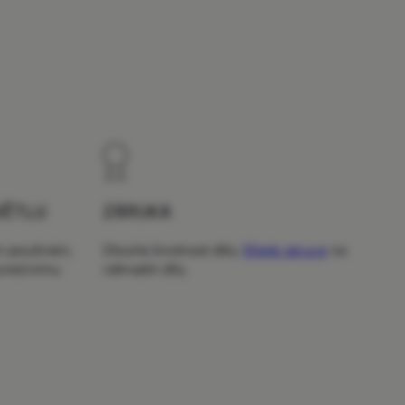
VĚTLU
ZÁRUKA
m používání,
Dlouhá životnost díky
15leté záruce
na
slunečnímu
náhradní díly.