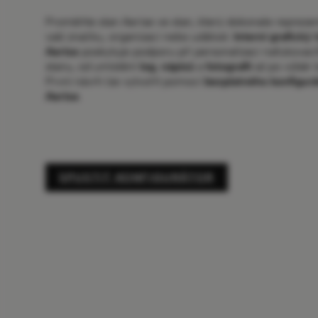
Proměňte stan Aerise ve stan, který dokonale repreze
vaši značku, organizaci nebo událost.
Interní grafický
Aerise
poskytuje podporu při personalizaci nafukovac
stanu, od umístění
log
,
nápisů
a
fotografií
až po výběr 
První návrh lze vytvořit pomocí
bezplatného konfigurá
Aerise
.
SPUSTIT KONFIGURÁTOR