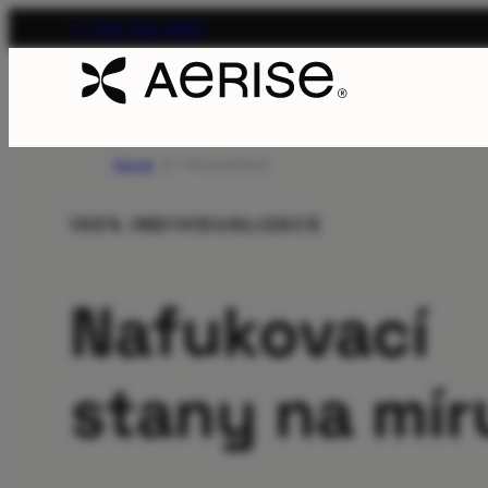
T. 704-312-1600
Aerise
Personalizace
100% INDIVIDUALIZACE
Nafukovací
stany na mír