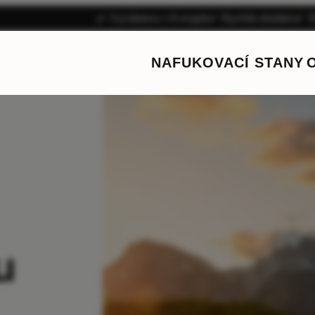
Vyrobeno v Evropě
Rychlé dodání
1
NAFUKOVACÍ STANY
u