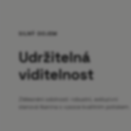
SILNÝ DOJEM
Udržitelná
viditelnost
Ztělesnění odolnosti: robustní, exkluzivní
stanová tkanina s vysoce kvalitním potiskem.