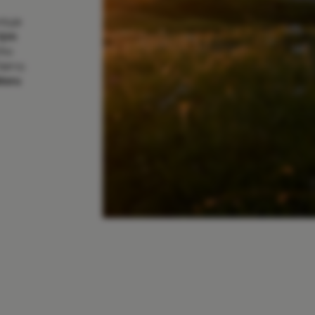
ntuje
 tým
ího
barvy.
toru