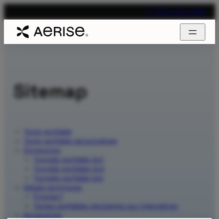
T. 704-312-1600
Sitemap
Tente gonflable
Tente gonflable personnalisée
Dimensions
Tonnelle gonflable 3x3
Tonnelle gonflable 4x4
Tonnelle gonflable 6x6
Détails techniques
Pirontex®
Tentes gonflables résistantes aux intempéries
Accessoires