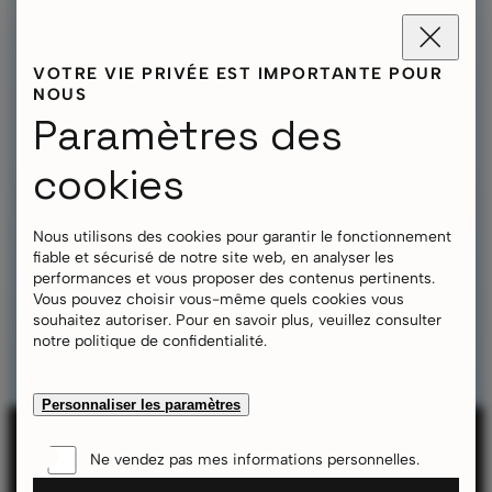
Parois latérales, auvents et planchers
Montage, fixation et transport
Domaines d'application
VOTRE VIE PRIVÉE EST IMPORTANTE POUR
Événements et promotion
NOUS
Sauvetage et intervention rapide
Configurateur
Paramètres des
Qui sommes-nous ?
Durabilité
cookies
Contact
Questions fréquentes
Téléchargements
Nous utilisons des cookies pour garantir le fonctionnement
Garanties et certifications
fiable et sécurisé de notre site web, en analyser les
Mentions légales
performances et vous proposer des contenus pertinents.
Protection des données
Vous pouvez choisir vous-même quels cookies vous
Cookies
souhaitez autoriser. Pour en savoir plus, veuillez consulter
Sitemap
notre politique de confidentialité.
Personnaliser les paramètres
Ne vendez pas mes informations personnelles.
SERVICES
DOMAINES