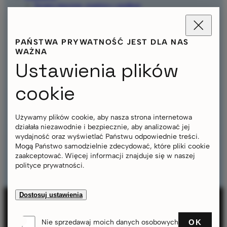
Ściany boczne, markizy i podłogi
Montaż, mocowanie i transport
Zastosowania
Eventy i promocja
PAŃSTWA PRYWATNOŚĆ JEST DLA NAS
Sytuacje awaryjne
WAŻNA
Konfigurator
Ustawienia plików
O nas
Zrównoważony rozwój
Kontakt
cookie
FAQ
Download
Gwarancje i certyfikaty
Używamy plików cookie, aby nasza strona internetowa
Impressum
działała niezawodnie i bezpiecznie, aby analizować jej
Ochrona danych
wydajność oraz wyświetlać Państwu odpowiednie treści.
Cookies
Mogą Państwo samodzielnie zdecydować, które pliki cookie
Sitemap
zaakceptować. Więcej informacji znajduje się w naszej
polityce prywatności.
Dostosuj ustawienia
OK
Nie sprzedawaj moich danych osobowych
SERVICES
ZASTOSOWANIA