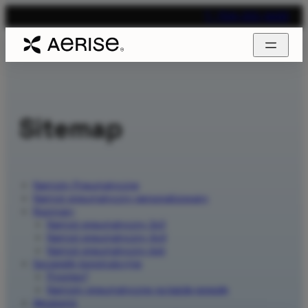
T. 704-312-1600
Sitemap
Namioty Pneumatyczne
Namiot pneumatyczny personalizowany
Rozmiary
Namiot pneumatyczny 3x3
Namiot pneumatyczny 4x4
Namiot pneumatyczny 6x6
Szczegóły konstrukcyjne
Pirontex®
Namioty pneumatyczne na każdą pogodę
Akcesoria